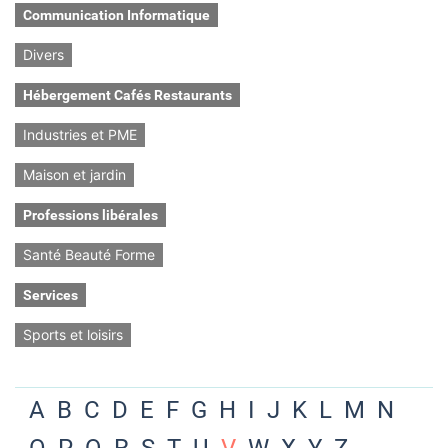
Communication Informatique
Divers
Hébergement Cafés Restaurants
Industries et PME
Maison et jardin
Professions libérales
Santé Beauté Forme
Services
Sports et loisirs
A
B
C
D
E
F
G
H
I
J
K
L
M
N