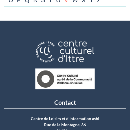
O
P
Q
R
S
T
U
V
W
X
Y
Z
Contact
Centre de Loisirs et d'Information asbI
Rue de la Montagne, 36