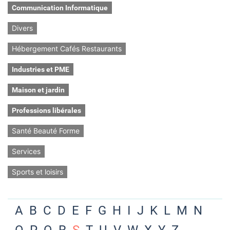
Communication Informatique
Divers
Hébergement Cafés Restaurants
Industries et PME
Maison et jardin
Professions libérales
Santé Beauté Forme
Services
Sports et loisirs
A
B
C
D
E
F
G
H
I
J
K
L
M
N