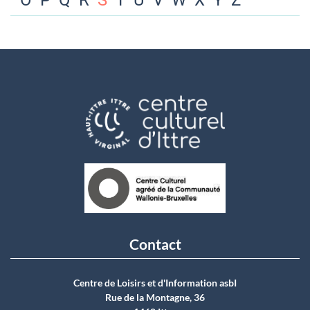
O
P
Q
R
S
T
U
V
W
X
Y
Z
Contact
Centre de Loisirs et d'Information asbI
Rue de la Montagne, 36