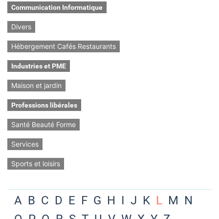
Communication Informatique
Divers
Hébergement Cafés Restaurants
Industries et PME
Maison et jardin
Professions libérales
Santé Beauté Forme
Services
Sports et loisirs
A
B
C
D
E
F
G
H
I
J
K
L
M
N