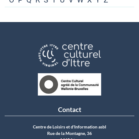
O
P
Q
R
S
T
U
V
W
X
Y
Z
Contact
Centre de Loisirs et d'Information asbI
Rue de la Montagne, 36