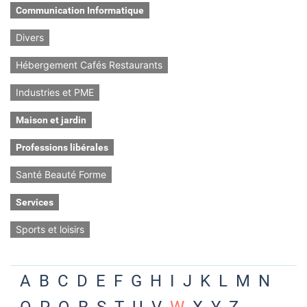
Communication Informatique
Divers
Hébergement Cafés Restaurants
Industries et PME
Maison et jardin
Professions libérales
Santé Beauté Forme
Services
Sports et loisirs
A
B
C
D
E
F
G
H
I
J
K
L
M
N