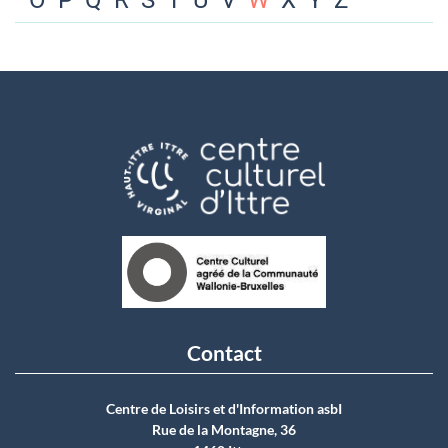
O
P
Q
R
S
T
U
V
W
X
Y
Z
Contact
Centre de Loisirs et d'Information asbI
Rue de la Montagne, 36