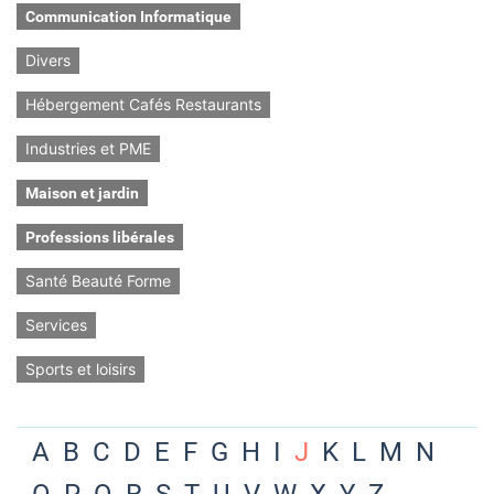
Communication Informatique
Divers
Hébergement Cafés Restaurants
Industries et PME
Maison et jardin
Professions libérales
Santé Beauté Forme
Services
Sports et loisirs
A
B
C
D
E
F
G
H
I
J
K
L
M
N