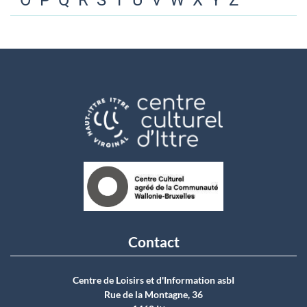
O
P
Q
R
S
T
U
V
W
X
Y
Z
Contact
Centre de Loisirs et d'Information asbI
Rue de la Montagne, 36