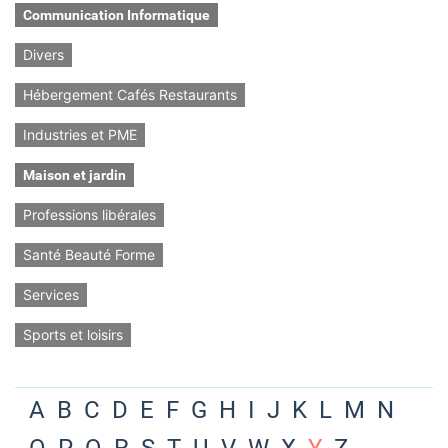
Communication Informatique
Divers
Hébergement Cafés Restaurants
Industries et PME
Maison et jardin
Professions libérales
Santé Beauté Forme
Services
Sports et loisirs
A
B
C
D
E
F
G
H
I
J
K
L
M
N