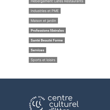
Hébergement Cafés Restaurants
Industries et PME
Maison et jardin
Professions libérales
Santé Beauté Forme
Services
Sports et loisirs