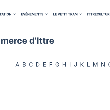
TATION
EVÉNEMENTS
LE PETIT TRAM
ITTRECULTUR
merce d’Ittre
A
B
C
D
E
F
G
H
I
J
K
L
M
N