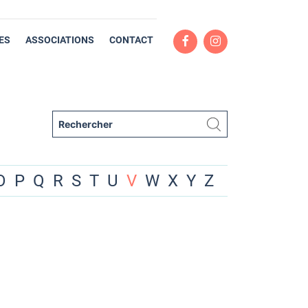
ES
ASSOCIATIONS
CONTACT
O
P
Q
R
S
T
U
V
W
X
Y
Z