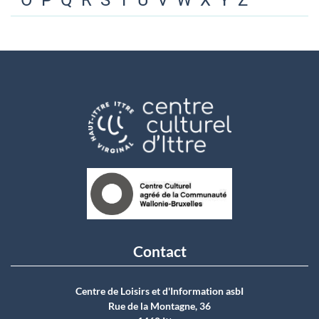
O
P
Q
R
S
T
U
V
W
X
Y
Z
Contact
Centre de Loisirs et d'Information asbI
Rue de la Montagne, 36