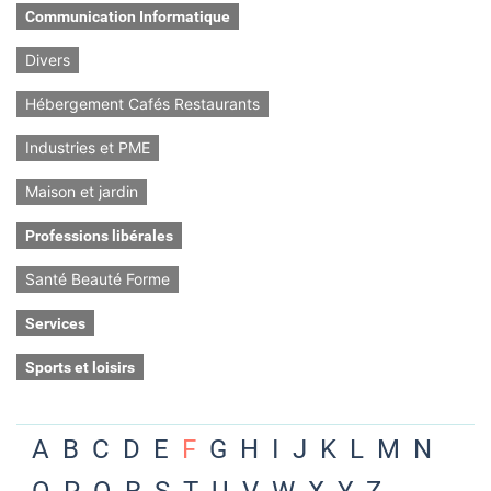
Communication Informatique
Divers
Hébergement Cafés Restaurants
Industries et PME
Maison et jardin
Professions libérales
Santé Beauté Forme
Services
Sports et loisirs
A
B
C
D
E
F
G
H
I
J
K
L
M
N