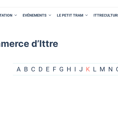
TATION
EVÉNEMENTS
LE PETIT TRAM
ITTRECULTUR
merce d’Ittre
A
B
C
D
E
F
G
H
I
J
K
L
M
N