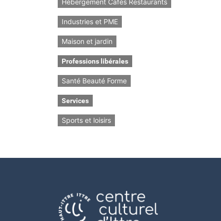
Hébergement Cafés Restaurants
Industries et PME
Maison et jardin
Professions libérales
Santé Beauté Forme
Services
Sports et loisirs