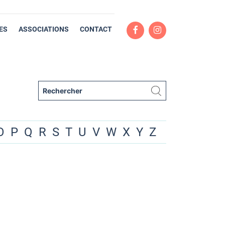
ES
ASSOCIATIONS
CONTACT
O
P
Q
R
S
T
U
V
W
X
Y
Z