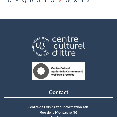
O
P
Q
R
S
T
U
V
W
X
Y
Z
Contact
Centre de Loisirs et d'Information asbI
Rue de la Montagne, 36