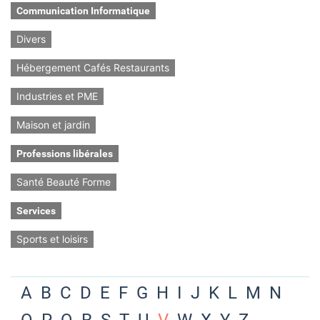
Communication Informatique
Divers
Hébergement Cafés Restaurants
Industries et PME
Maison et jardin
Professions libérales
Santé Beauté Forme
Services
Sports et loisirs
A
B
C
D
E
F
G
H
I
J
K
L
M
N