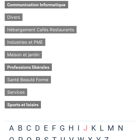
Communication Informatique
Divers
Hébergement Cafés Restaurants
Industries et PME
Maison et jardin
Professions libérales
Santé Beauté Forme
Services
Sports et loisirs
A
B
C
D
E
F
G
H
I
J
K
L
M
N