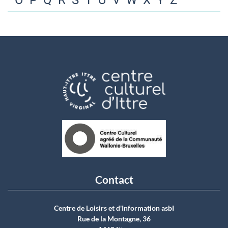
O
P
Q
R
S
T
U
V
W
X
Y
Z
Contact
Centre de Loisirs et d'Information asbI
Rue de la Montagne, 36