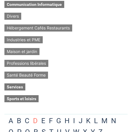
Communication Informatique
Divers
Hébergement Cafés Restaurants
Industries et PME
Maison et jardin
Professions libérales
Santé Beauté Forme
Services
Sports et loisirs
A
B
C
D
E
F
G
H
I
J
K
L
M
N