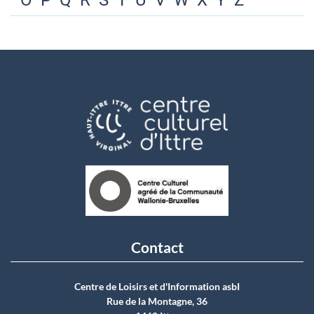
O
P
Q
R
S
T
U
V
W
X
Y
Z
Contact
Centre de Loisirs et d'Information asbI
Rue de la Montagne, 36