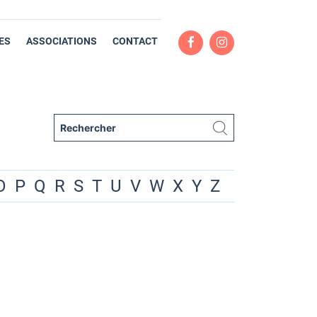
ES
ASSOCIATIONS
CONTACT
O
P
Q
R
S
T
U
V
W
X
Y
Z