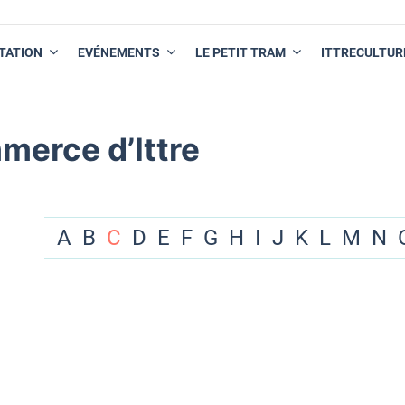
TATION
EVÉNEMENTS
LE PETIT TRAM
ITTRECULTUR
merce d’Ittre
A
B
C
D
E
F
G
H
I
J
K
L
M
N