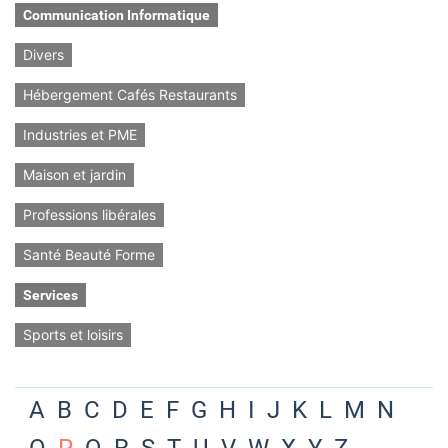
Communication Informatique
Divers
Hébergement Cafés Restaurants
Industries et PME
Maison et jardin
Professions libérales
Santé Beauté Forme
Services
Sports et loisirs
A
B
C
D
E
F
G
H
I
J
K
L
M
N