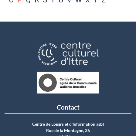
O
P
Q
R
S
T
U
V
W
X
Y
Z
Contact
Centre de Loisirs et d'Information asbI
Rue de la Montagne, 36