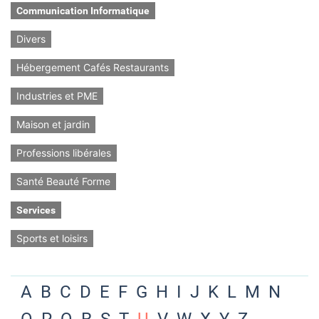
Communication Informatique
Divers
Hébergement Cafés Restaurants
Industries et PME
Maison et jardin
Professions libérales
Santé Beauté Forme
Services
Sports et loisirs
A
B
C
D
E
F
G
H
I
J
K
L
M
N