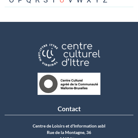
O
P
Q
R
S
T
U
V
W
X
Y
Z
Contact
Centre de Loisirs et d'Information asbI
Rue de la Montagne, 36