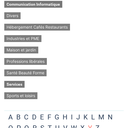
Communication Informatique
Divers
Hébergement Cafés Restaurants
Industries et PME
Maison et jardin
Professions libérales
Santé Beauté Forme
Services
Sports et loisirs
A
B
C
D
E
F
G
H
I
J
K
L
M
N