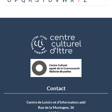
O
P
Q
R
S
T
U
V
W
X
Y
Z
Contact
Centre de Loisirs et d'Information asbI
Rue de la Montagne, 36