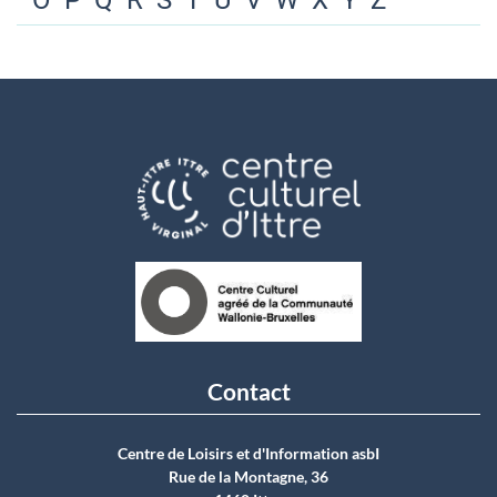
O
P
Q
R
S
T
U
V
W
X
Y
Z
Contact
Centre de Loisirs et d'Information asbI
Rue de la Montagne, 36