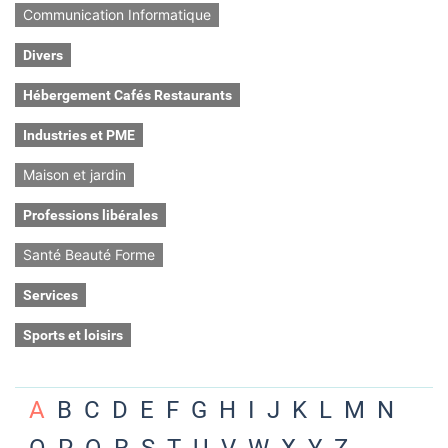
Communication Informatique
Divers
Hébergement Cafés Restaurants
Industries et PME
Maison et jardin
Professions libérales
Santé Beauté Forme
Services
Sports et loisirs
A
B
C
D
E
F
G
H
I
J
K
L
M
N