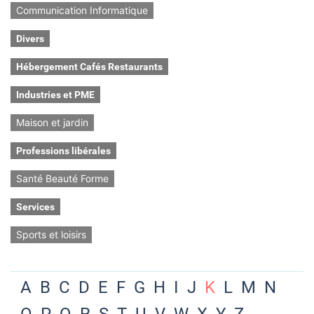
Communication Informatique
Divers
Hébergement Cafés Restaurants
Industries et PME
Maison et jardin
Professions libérales
Santé Beauté Forme
Services
Sports et loisirs
A
B
C
D
E
F
G
H
I
J
K
L
M
N