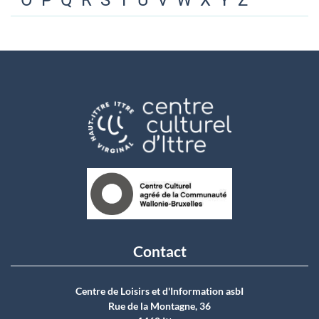
O
P
Q
R
S
T
U
V
W
X
Y
Z
Contact
Centre de Loisirs et d'Information asbI
Rue de la Montagne, 36