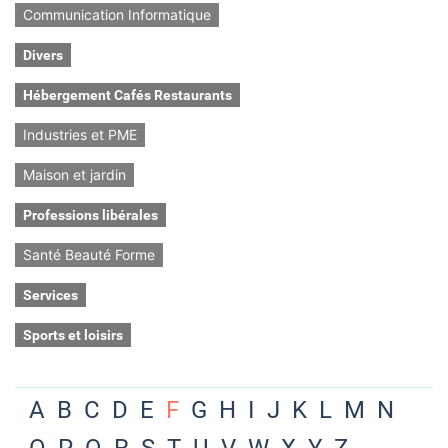
Communication Informatique
Divers
Hébergement Cafés Restaurants
Industries et PME
Maison et jardin
Professions libérales
Santé Beauté Forme
Services
Sports et loisirs
A
B
C
D
E
F
G
H
I
J
K
L
M
N