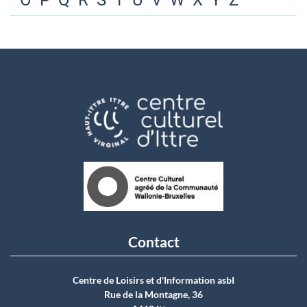
O
P
Q
R
S
T
U
V
W
X
Y
Z
Contact
Centre de Loisirs et d'Information asbI
Rue de la Montagne, 36