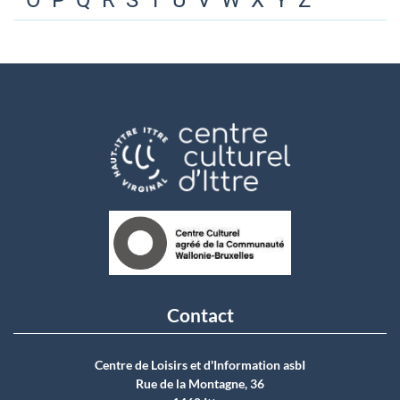
O
P
Q
R
S
T
U
V
W
X
Y
Z
Contact
Centre de Loisirs et d'Information asbI
Rue de la Montagne, 36