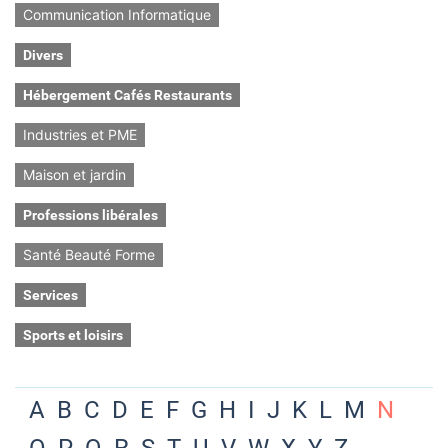
Communication Informatique
Divers
Hébergement Cafés Restaurants
Industries et PME
Maison et jardin
Professions libérales
Santé Beauté Forme
Services
Sports et loisirs
A
B
C
D
E
F
G
H
I
J
K
L
M
N