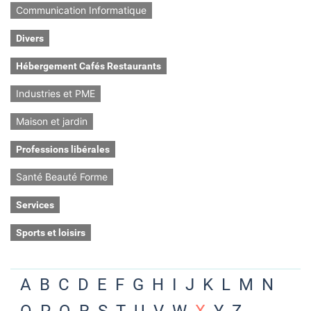
Communication Informatique
Divers
Hébergement Cafés Restaurants
Industries et PME
Maison et jardin
Professions libérales
Santé Beauté Forme
Services
Sports et loisirs
A
B
C
D
E
F
G
H
I
J
K
L
M
N