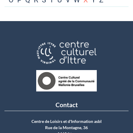
O
P
Q
R
S
T
U
V
W
X
Y
Z
Contact
Centre de Loisirs et d'Information asbI
Rue de la Montagne, 36