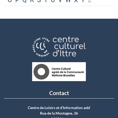
O
P
Q
R
S
T
U
V
W
X
Y
Z
Contact
Centre de Loisirs et d'Information asbI
Rue de la Montagne, 36