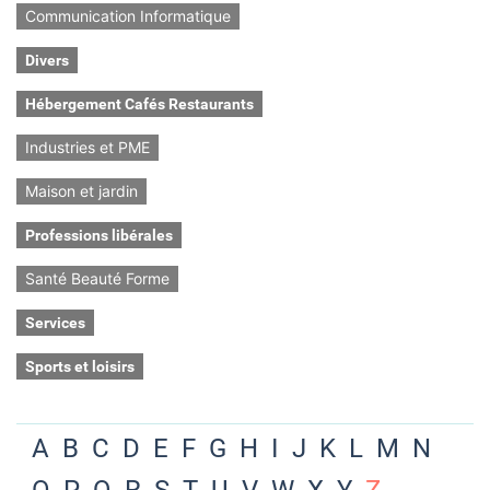
Communication Informatique
Divers
Hébergement Cafés Restaurants
Industries et PME
Maison et jardin
Professions libérales
Santé Beauté Forme
Services
Sports et loisirs
A
B
C
D
E
F
G
H
I
J
K
L
M
N