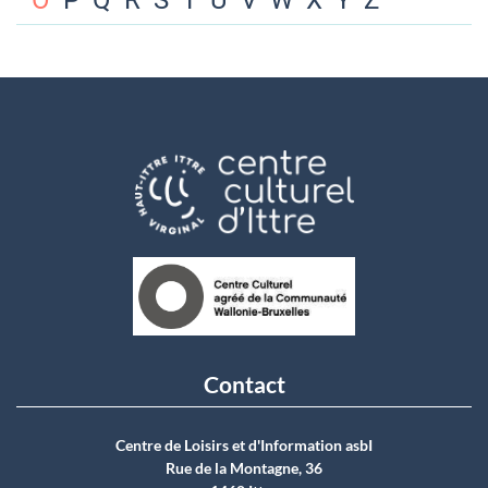
O
P
Q
R
S
T
U
V
W
X
Y
Z
Contact
Centre de Loisirs et d'Information asbI
Rue de la Montagne, 36