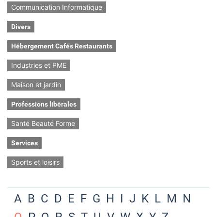
Communication Informatique
Divers
Hébergement Cafés Restaurants
Industries et PME
Maison et jardin
Professions libérales
Santé Beauté Forme
Services
Sports et loisirs
A
B
C
D
E
F
G
H
I
J
K
L
M
N