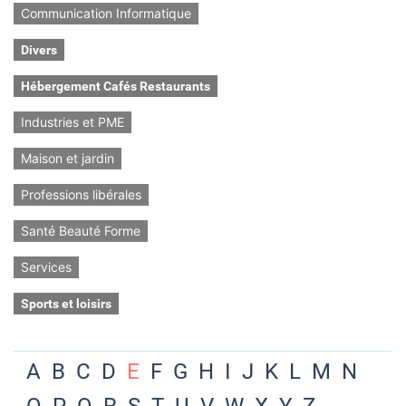
Communication Informatique
Divers
Hébergement Cafés Restaurants
Industries et PME
Maison et jardin
Professions libérales
Santé Beauté Forme
Services
Sports et loisirs
A
B
C
D
E
F
G
H
I
J
K
L
M
N