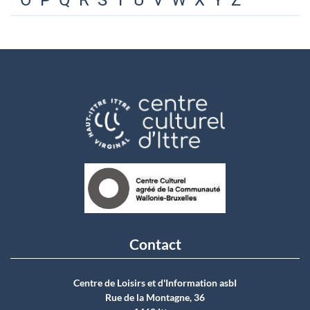
O
P
Q
R
S
T
U
V
W
X
Y
Z
Contact
Centre de Loisirs et d'Information asbI
Rue de la Montagne, 36