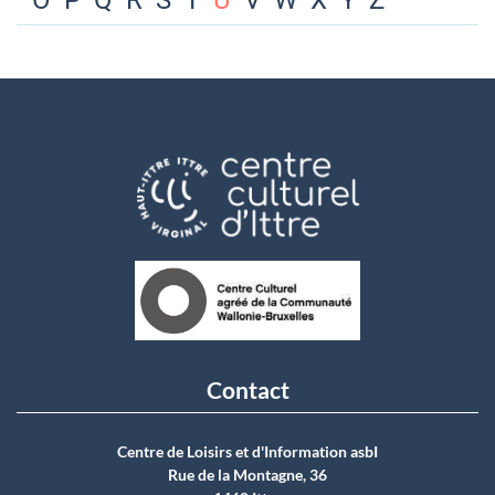
O
P
Q
R
S
T
U
V
W
X
Y
Z
Contact
Centre de Loisirs et d'Information asbI
Rue de la Montagne, 36