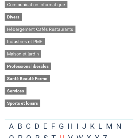
Communication Informatique
Divers
Hébergement Cafés Restaurants
Industries et PME
Maison et jardin
Professions libérales
Santé Beauté Forme
Services
Sports et loisirs
A
B
C
D
E
F
G
H
I
J
K
L
M
N