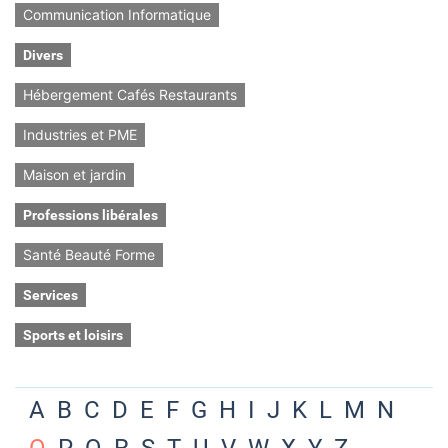
Communication Informatique
Divers
Hébergement Cafés Restaurants
Industries et PME
Maison et jardin
Professions libérales
Santé Beauté Forme
Services
Sports et loisirs
A
B
C
D
E
F
G
H
I
J
K
L
M
N