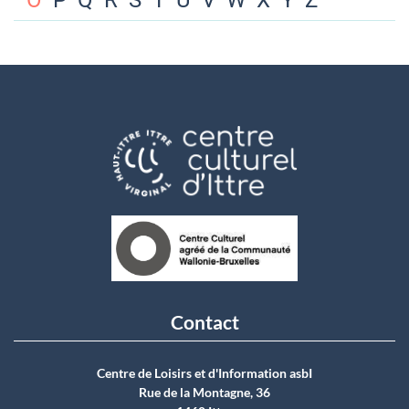
O
P
Q
R
S
T
U
V
W
X
Y
Z
Contact
Centre de Loisirs et d'Information asbI
Rue de la Montagne, 36