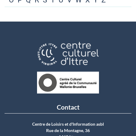
O
P
Q
R
S
T
U
V
W
X
Y
Z
Contact
Centre de Loisirs et d'Information asbI
Rue de la Montagne, 36