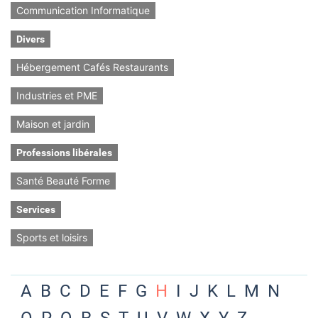
Communication Informatique
Divers
Hébergement Cafés Restaurants
Industries et PME
Maison et jardin
Professions libérales
Santé Beauté Forme
Services
Sports et loisirs
A
B
C
D
E
F
G
H
I
J
K
L
M
N