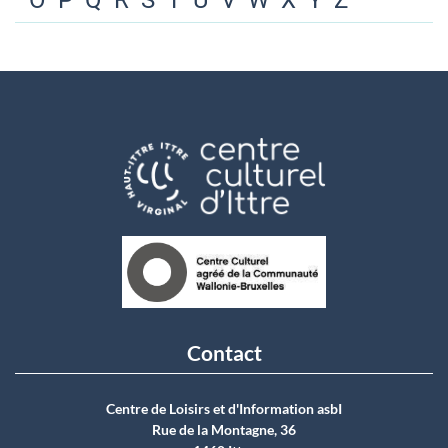
O
P
Q
R
S
T
U
V
W
X
Y
Z
Contact
Centre de Loisirs et d'Information asbI
Rue de la Montagne, 36