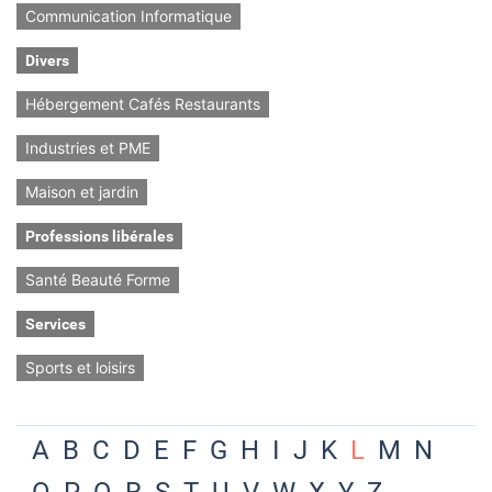
Communication Informatique
Divers
Hébergement Cafés Restaurants
Industries et PME
Maison et jardin
Professions libérales
Santé Beauté Forme
Services
Sports et loisirs
A
B
C
D
E
F
G
H
I
J
K
L
M
N