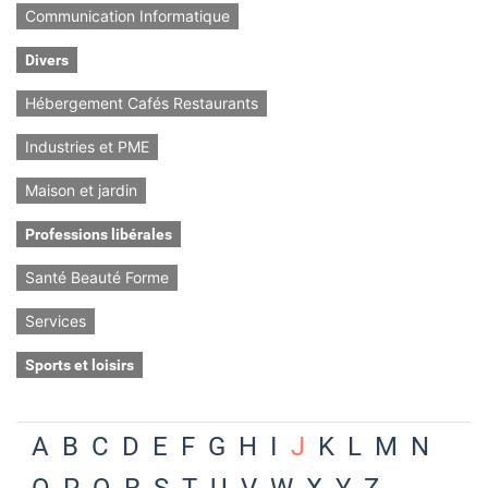
Communication Informatique
Divers
Hébergement Cafés Restaurants
Industries et PME
Maison et jardin
Professions libérales
Santé Beauté Forme
Services
Sports et loisirs
A
B
C
D
E
F
G
H
I
J
K
L
M
N