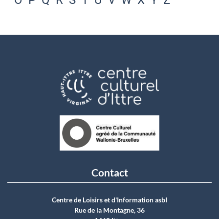
O
P
Q
R
S
T
U
V
W
X
Y
Z
Contact
Centre de Loisirs et d'Information asbI
Rue de la Montagne, 36