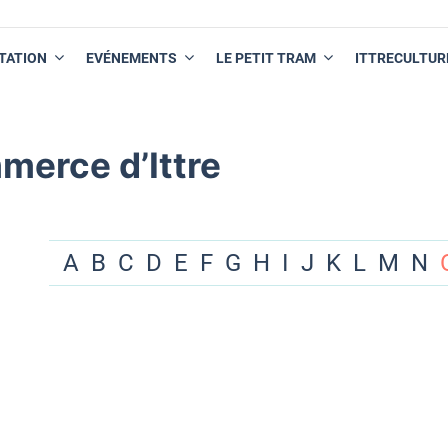
TATION
EVÉNEMENTS
LE PETIT TRAM
ITTRECULTUR
merce d’Ittre
A
B
C
D
E
F
G
H
I
J
K
L
M
N