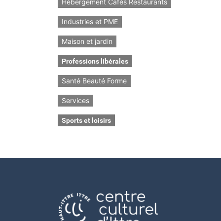
Hébergement Cafés Restaurants
Industries et PME
Maison et jardin
Professions libérales
Santé Beauté Forme
Services
Sports et loisirs