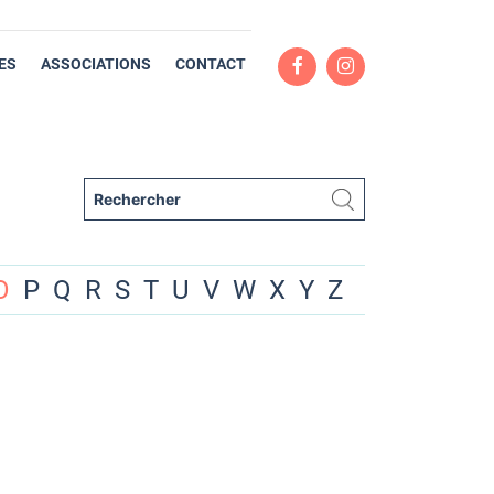
ES
ASSOCIATIONS
CONTACT
O
P
Q
R
S
T
U
V
W
X
Y
Z