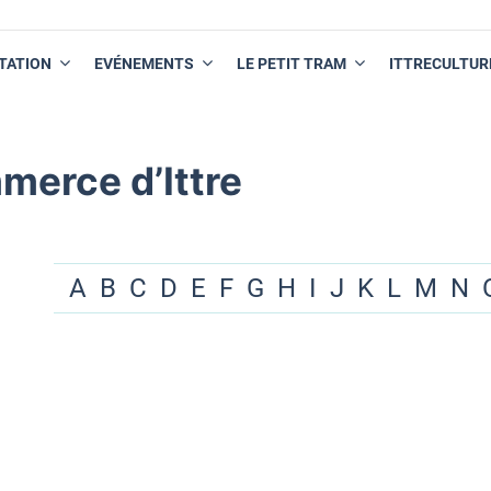
TATION
EVÉNEMENTS
LE PETIT TRAM
ITTRECULTUR
merce d’Ittre
A
B
C
D
E
F
G
H
I
J
K
L
M
N