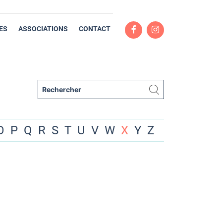
ES
ASSOCIATIONS
CONTACT
O
P
Q
R
S
T
U
V
W
X
Y
Z