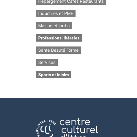
Hébergement Cafés Restaurants
Industries et PME
Maison et jardin
Professions libérales
Santé Beauté Forme
Services
Sports et loisirs