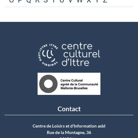
O
P
Q
R
S
T
U
V
W
X
Y
Z
Contact
Centre de Loisirs et d'Information asbI
Rue de la Montagne, 36