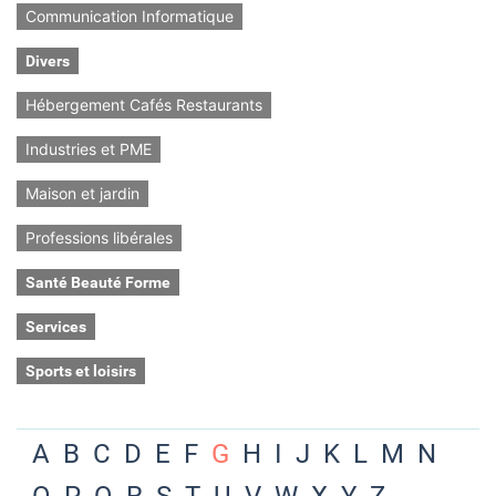
Communication Informatique
Divers
Hébergement Cafés Restaurants
Industries et PME
Maison et jardin
Professions libérales
Santé Beauté Forme
Services
Sports et loisirs
A
B
C
D
E
F
G
H
I
J
K
L
M
N