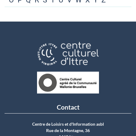
O
P
Q
R
S
T
U
V
W
X
Y
Z
Contact
Centre de Loisirs et d'Information asbI
Rue de la Montagne, 36