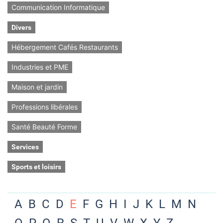
Communication Informatique
Divers
Hébergement Cafés Restaurants
Industries et PME
Maison et jardin
Professions libérales
Santé Beauté Forme
Services
Sports et loisirs
A
B
C
D
E
F
G
H
I
J
K
L
M
N