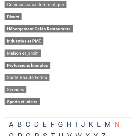
Communication Informatique
Divers
Hébergement Cafés Restaurants
Industries et PME
Maison et jardin
Professions libérales
Santé Beauté Forme
Services
Sports et loisirs
A
B
C
D
E
F
G
H
I
J
K
L
M
N