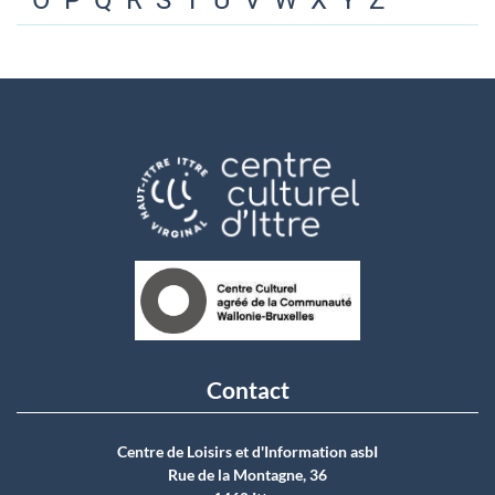
O
P
Q
R
S
T
U
V
W
X
Y
Z
Contact
Centre de Loisirs et d'Information asbI
Rue de la Montagne, 36