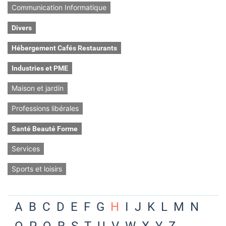
Communication Informatique
Divers
Hébergement Cafés Restaurants
Industries et PME
Maison et jardin
Professions libérales
Santé Beauté Forme
Services
Sports et loisirs
A
B
C
D
E
F
G
H
I
J
K
L
M
N