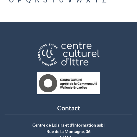
O
P
Q
R
S
T
U
V
W
X
Y
Z
Contact
Centre de Loisirs et d'Information asbI
Rue de la Montagne, 36