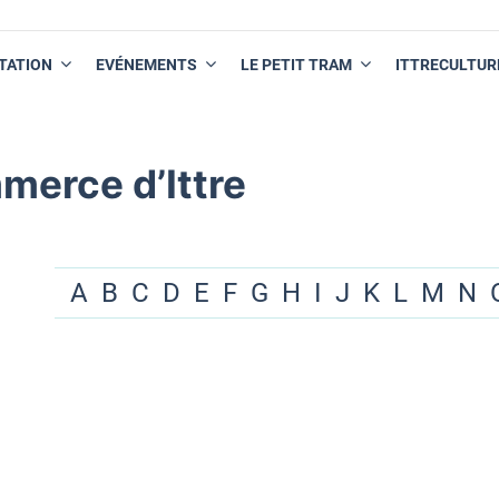
TATION
EVÉNEMENTS
LE PETIT TRAM
ITTRECULTUR
merce d’Ittre
A
B
C
D
E
F
G
H
I
J
K
L
M
N