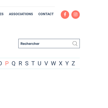
ES
ASSOCIATIONS
CONTACT
O
P
Q
R
S
T
U
V
W
X
Y
Z