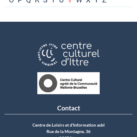
O
P
Q
R
S
T
U
V
W
X
Y
Z
Contact
Centre de Loisirs et d'Information asbI
Rue de la Montagne, 36