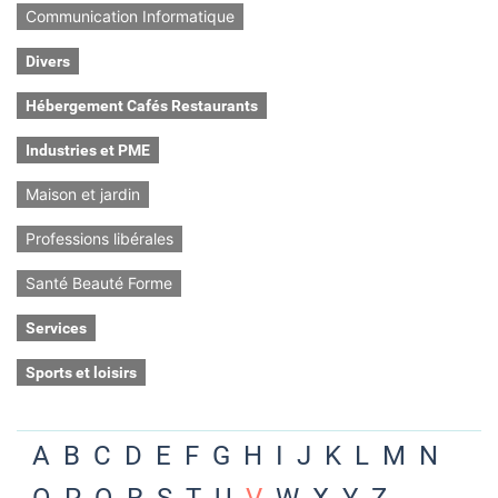
Communication Informatique
Divers
Hébergement Cafés Restaurants
Industries et PME
Maison et jardin
Professions libérales
Santé Beauté Forme
Services
Sports et loisirs
A
B
C
D
E
F
G
H
I
J
K
L
M
N