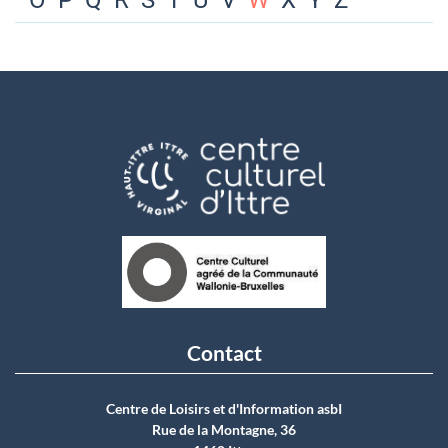
O
P
Q
R
S
T
U
V
W
X
Y
Z
Contact
Centre de Loisirs et d'Information asbI
Rue de la Montagne, 36