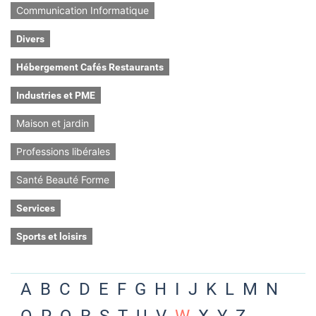
Communication Informatique
Divers
Hébergement Cafés Restaurants
Industries et PME
Maison et jardin
Professions libérales
Santé Beauté Forme
Services
Sports et loisirs
A
B
C
D
E
F
G
H
I
J
K
L
M
N