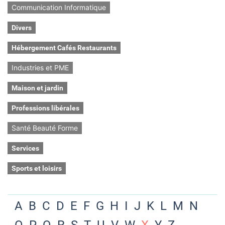
Communication Informatique
Divers
Hébergement Cafés Restaurants
Industries et PME
Maison et jardin
Professions libérales
Santé Beauté Forme
Services
Sports et loisirs
A
B
C
D
E
F
G
H
I
J
K
L
M
N