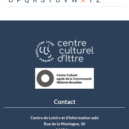
O
P
Q
R
S
T
U
V
W
X
Y
Z
Contact
Centre de Loisirs et d'Information asbI
Rue de la Montagne, 36