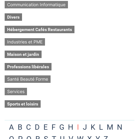
Communication Informatique
Divers
Hébergement Cafés Restaurants
Industries et PME
Maison et jardin
Professions libérales
Santé Beauté Forme
Services
Sports et loisirs
A
B
C
D
E
F
G
H
I
J
K
L
M
N