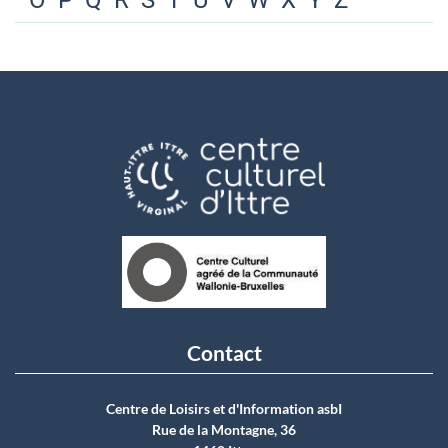
O
P
Q
R
S
T
U
V
W
X
Y
Z
Contact
Centre de Loisirs et d'Information asbI
Rue de la Montagne, 36