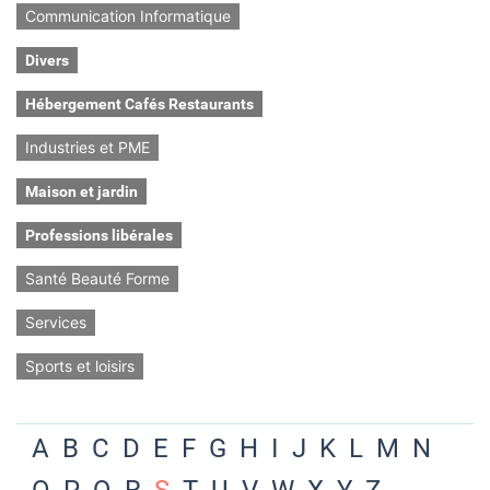
Communication Informatique
Divers
Hébergement Cafés Restaurants
Industries et PME
Maison et jardin
Professions libérales
Santé Beauté Forme
Services
Sports et loisirs
A
B
C
D
E
F
G
H
I
J
K
L
M
N