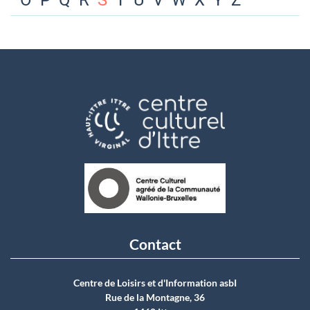
O
P
Q
R
S
T
U
V
W
X
Y
Z
Contact
Centre de Loisirs et d'Information asbI
Rue de la Montagne, 36