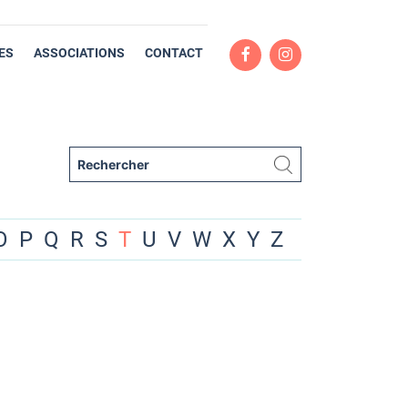
ES
ASSOCIATIONS
CONTACT
O
P
Q
R
S
T
U
V
W
X
Y
Z