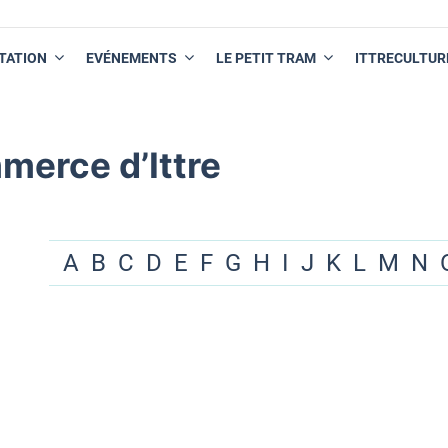
TATION
EVÉNEMENTS
LE PETIT TRAM
ITTRECULTUR
merce d’Ittre
A
B
C
D
E
F
G
H
I
J
K
L
M
N