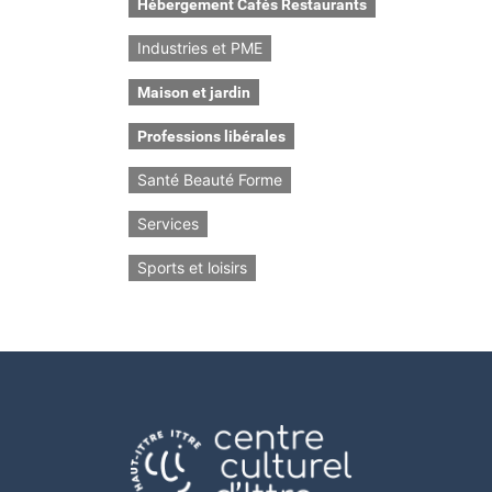
Hébergement Cafés Restaurants
Industries et PME
Maison et jardin
Professions libérales
Santé Beauté Forme
Services
Sports et loisirs