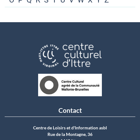
O
P
Q
R
S
T
U
V
W
X
Y
Z
Contact
Centre de Loisirs et d'Information asbI
Rue de la Montagne, 36