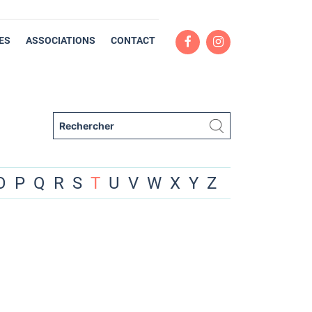
ES
ASSOCIATIONS
CONTACT
O
P
Q
R
S
T
U
V
W
X
Y
Z