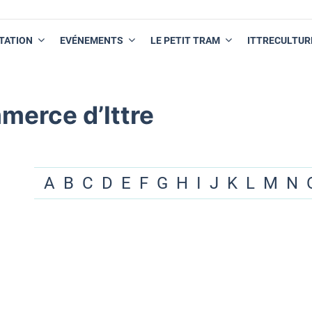
TATION
EVÉNEMENTS
LE PETIT TRAM
ITTRECULTUR
merce d’Ittre
A
B
C
D
E
F
G
H
I
J
K
L
M
N