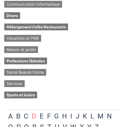
Communication Informatique
Divers
Hébergement Cafés Restaurants
Industries et PME
Maison et jardin
Professions libérales
Santé Beauté Forme
Services
Sports et loisirs
A
B
C
D
E
F
G
H
I
J
K
L
M
N