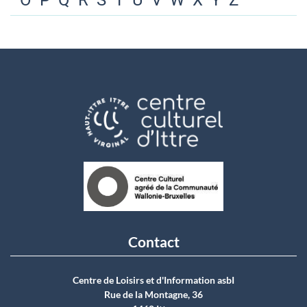
O
P
Q
R
S
T
U
V
W
X
Y
Z
Contact
Centre de Loisirs et d'Information asbI
Rue de la Montagne, 36