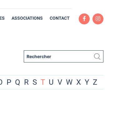
ES
ASSOCIATIONS
CONTACT
O
P
Q
R
S
T
U
V
W
X
Y
Z