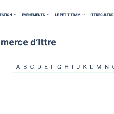
TATION
EVÉNEMENTS
LE PETIT TRAM
ITTRECULTUR
merce d’Ittre
A
B
C
D
E
F
G
H
I
J
K
L
M
N