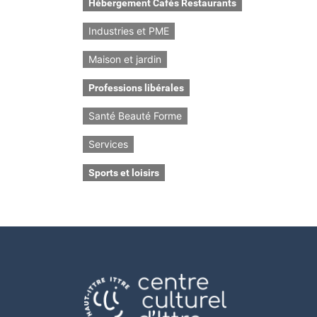
Hébergement Cafés Restaurants
Industries et PME
Maison et jardin
Professions libérales
Santé Beauté Forme
Services
Sports et loisirs