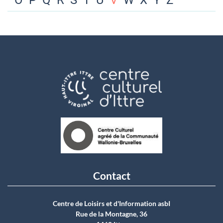
O
P
Q
R
S
T
U
V
W
X
Y
Z
Contact
Centre de Loisirs et d'Information asbI
Rue de la Montagne, 36