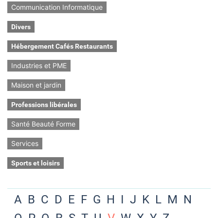
Communication Informatique
Divers
Hébergement Cafés Restaurants
Industries et PME
Maison et jardin
Professions libérales
Santé Beauté Forme
Services
Sports et loisirs
A
B
C
D
E
F
G
H
I
J
K
L
M
N