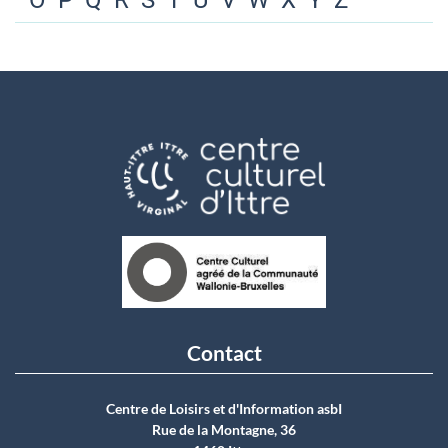
O
P
Q
R
S
T
U
V
W
X
Y
Z
Contact
Centre de Loisirs et d'Information asbI
Rue de la Montagne, 36