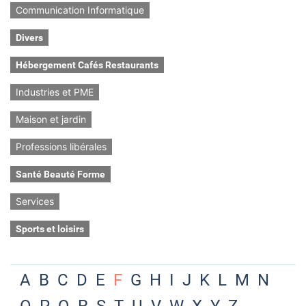
Communication Informatique
Divers
Hébergement Cafés Restaurants
Industries et PME
Maison et jardin
Professions libérales
Santé Beauté Forme
Services
Sports et loisirs
A
B
C
D
E
F
G
H
I
J
K
L
M
N