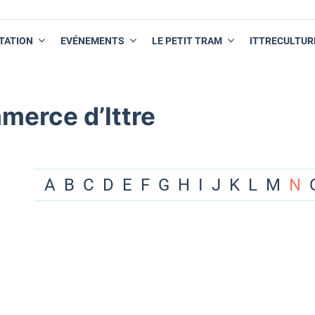
TATION
EVÉNEMENTS
LE PETIT TRAM
ITTRECULTUR
merce d’Ittre
A
B
C
D
E
F
G
H
I
J
K
L
M
N