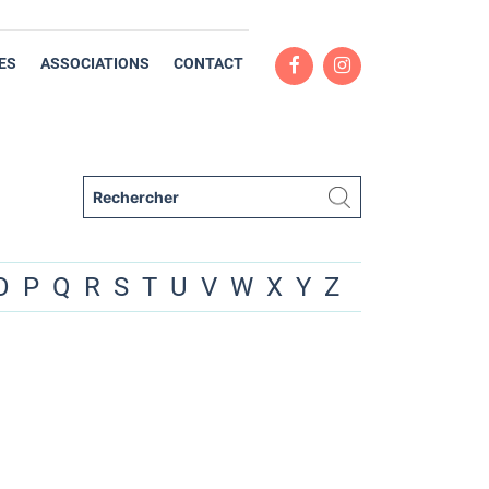
ES
ASSOCIATIONS
CONTACT
O
P
Q
R
S
T
U
V
W
X
Y
Z