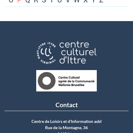
O
P
Q
R
S
T
U
V
W
X
Y
Z
Contact
Centre de Loisirs et d'Information asbI
Rue de la Montagne, 36