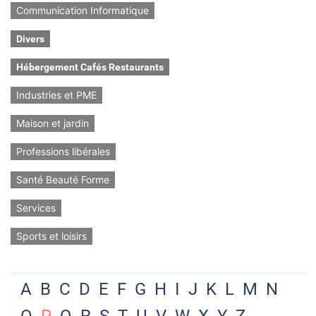
Communication Informatique
Divers
Hébergement Cafés Restaurants
Industries et PME
Maison et jardin
Professions libérales
Santé Beauté Forme
Services
Sports et loisirs
A
B
C
D
E
F
G
H
I
J
K
L
M
N